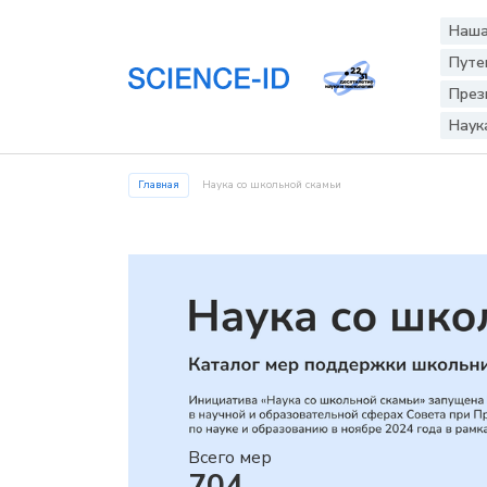
Наша
Путе
През
Наук
Главная
Наука со школьной скамьи
Всего мер
704