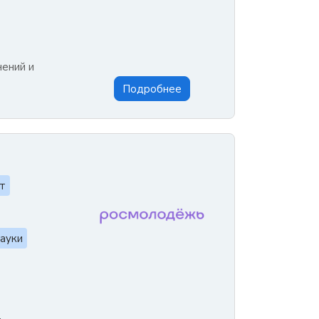
нений и
Подробнее
т
ауки