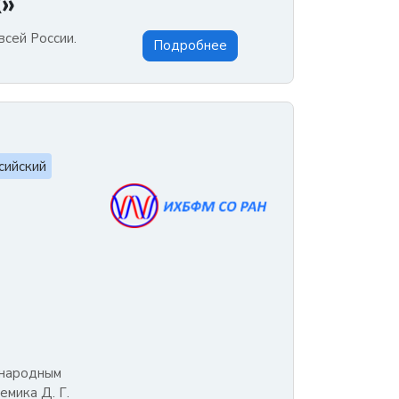
»
всей России.
Подробнее
сийский
ународным
мика Д. Г.