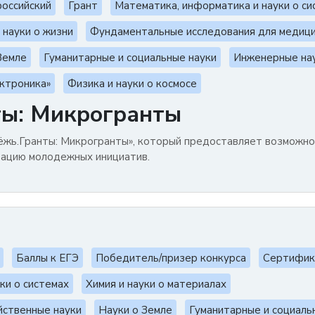
оссийский
Грант
Математика, информатика и науки о си
 науки о жизни
Фундаментальные исследования для медиц
Земле
Гуманитарные и социальные науки
Инженерные на
ктроника»
Физика и науки о космосе
ты: Микрогранты
ёжь.Гранты: Микрогранты», который предоставляет возможно
зацию молодежных инициатив.
Баллы к ЕГЭ
Победитель/призер конкурса
Сертифик
ки о системах
Химия и науки о материалах
йственные науки
Науки о Земле
Гуманитарные и социаль