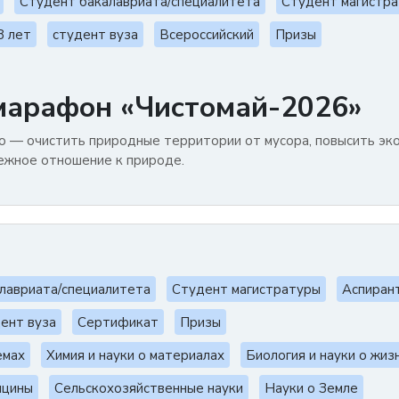
Студент бакалавриата/специалитета
Студент магистр
8 лет
студент вуза
Всероссийский
Призы
марафон «Чистомай-2026»
о — очистить природные территории от мусора, повысить эк
ежное отношение к природе.
лавриата/специалитета
Студент магистратуры
Аспиран
ент вуза
Сертификат
Призы
емах
Химия и науки о материалах
Биология и науки о жиз
ицины
Сельскохозяйственные науки
Науки о Земле