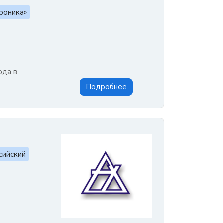
роника»
ода в
Подробнее
сийский