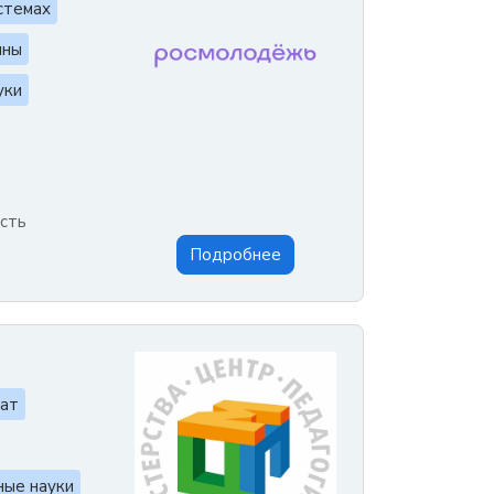
стемах
ины
уки
сть
Подробнее
ат
ные науки