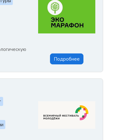
атуры
ологическую
Подробнее
т
ни