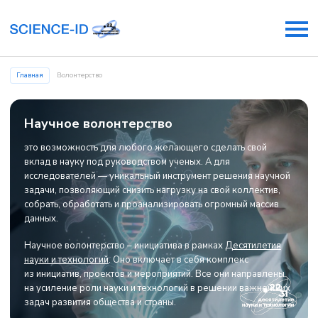
Главная
Волонтерство
Научное волонтерство
это возможность для любого желающего сделать свой
вклад в науку под руководством ученых. А для
исследователей — уникальный инструмент решения научной
задачи, позволяющий снизить нагрузку на свой коллектив,
собрать, обработать и проанализировать огромный массив
данных.
Научное волонтерство – инициатива в рамках
Десятилетия
науки и технологий
. Оно включает в себя комплекс
из инициатив, проектов и мероприятий. Все они направлены
на усиление роли науки и технологий в решении важнейших
задач развития общества и страны.