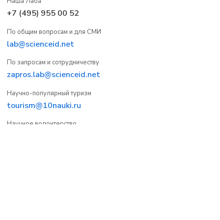
Наша Лаба
+7 (495) 955 00 52
По общим вопросам и для СМИ
lab@scienceid.net
По запросам и сотрудничеству
zapros.lab@scienceid.net
Научно-популярный туризм
tourism@10nauki.ru
Научное волонтерство
volunteering@10nauki.ru
Пользователи
Компетенции в науке
Мероприятия
Опросы
Вакансии
О проекте
Группы
Контакты