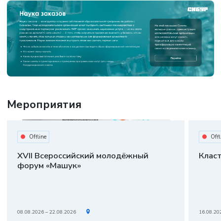
Мероприятия
Offline
Offl
XVII Всероссийский молодёжный
Клас
форум «Машук»
08.08.2026 – 22.08.2026
16.08.20