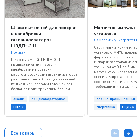
Шкаф вытяжной для поверки
Магнитно-импульс
и калибровки
установка
газоанализаторов
Самарский университет 
ШВДГН-311
Серия магнитно-импуль
установок (МИУ), предна
Политэн
формовки, калибровки, р
Шкаф вытяжной ШВДГН-311
и сварки заготовок из ле
предназначен для поверки,
толщиной от 0,1 до 6 мм.
калибровки и проверки
могут быть универсально
работоспособности газоанализаторов
специализированного на
различных типов. Оснащен вытяжной
соответствии с индивид
вентиляцией, рабочей тележкой для
требованиями Заказчика
баллонов и электрическим блоком.
анализ
общелабораторное
военно-промышленный 
Еще 7
энергетика
Еще 26
Все товары