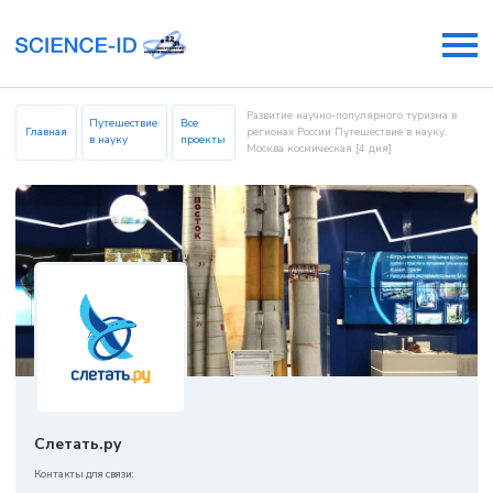
Развитие научно-популярного туризма в
Путешествие
Все
Главная
регионах России Путешествие в науку.
в науку
проекты
Москва космическая [4 дня]
Слетать.ру
Контакты для связи: