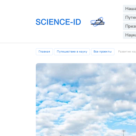
Наша
Путе
През
Наук
Главная
Путешествие в науку
Все проекты
Развитие на