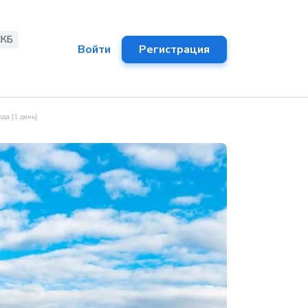
СКБ
Войти
Регистрация
да [1 день]