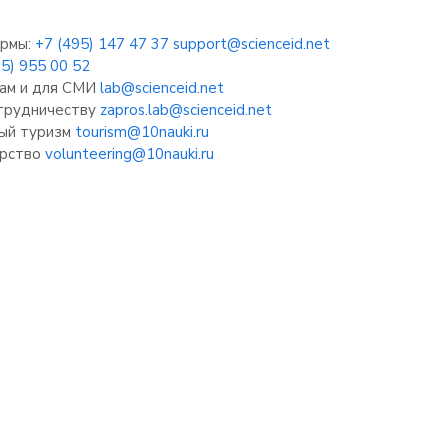
рмы:
+7 (495) 147 47 37
support@scienceid.net
95) 955 00 52
ам и для СМИ
lab@scienceid.net
отрудничеству
zapros.lab@scienceid.net
ый туризм
tourism@10nauki.ru
рство
volunteering@10nauki.ru