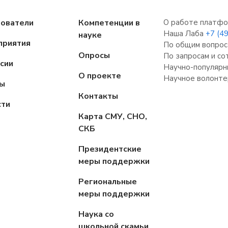
зователи
Компетенции в
О работе платфо
Наша Лаба
+7 (4
науке
приятия
По общим вопрос
Опросы
По запросам и с
сии
Научно-популярн
О проекте
Научное волонте
пы
Контакты
сти
Карта СМУ, СНО,
СКБ
Президентские
меры поддержки
Региональные
меры поддержки
Наука со
школьной скамьи