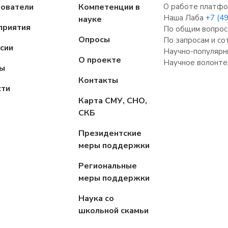
зователи
Компетенции в
О работе платфо
Наша Лаба
+7 (4
науке
приятия
По общим вопрос
Опросы
По запросам и с
сии
Научно-популярн
О проекте
Научное волонте
пы
Контакты
сти
Карта СМУ, СНО,
СКБ
Президентские
меры поддержки
Региональные
меры поддержки
Наука со
школьной скамьи