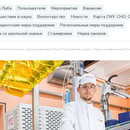
 Лаба
Пользователи
Мероприятия
Вакансии
шествие в науку
Волонтерство
Новости
Карта СМУ, СНО, 
идентские меры поддержки
Региональные меры поддержки
а со школьной скамьи
Стажировки
Наука заказов
учно-популярного туризма в регионах России Путешествие в науку: Пермь инновационная [3 