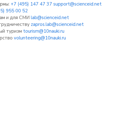
рмы:
+7 (495) 147 47 37
support@scienceid.net
95) 955 00 52
ам и для СМИ
lab@scienceid.net
отрудничеству
zapros.lab@scienceid.net
ый туризм
tourism@10nauki.ru
рство
volunteering@10nauki.ru