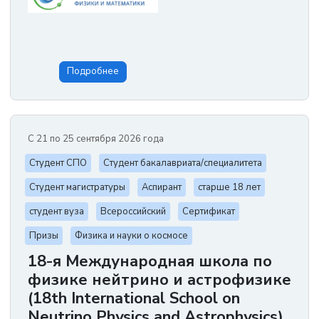
Подробнее
С 21 по 25 сентября 2026 года
Студент СПО
Студент бакалавриата/специалитета
Студент магистратуры
Аспирант
старше 18 лет
студент вуза
Всероссийский
Сертификат
Призы
Физика и науки о космосе
18-я Международная школа по
физике нейтрино и астрофизике
(18th International School on
Neutrino Physics and Astrophysics)